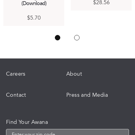
$
28.56
(Download)
t
$
5.70
h
e
.
Careers
About
t
Contact
Press and Media
Find Your Awana