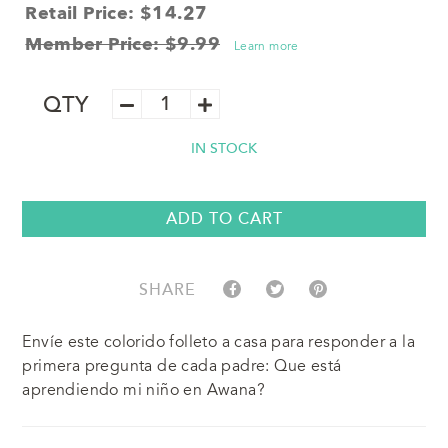
Retail Price: $14.27
Member Price: $9.99
Learn more
Folleto
QTY
de
Bienvenida
IN STOCK
para
Padres
(Paquete
de
ADD TO CART
10)
quantity
SHARE
Envíe este colorido folleto a casa para responder a la
primera pregunta de cada padre: Que está
aprendiendo mi niño en Awana?